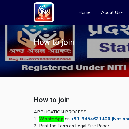
Home
About Us
How to join
How to join
APPLICATION PROCESS
1)
WhatsApp
on
+91-9454621406 (Nation
2) Print the Form on Legal Size Paper.