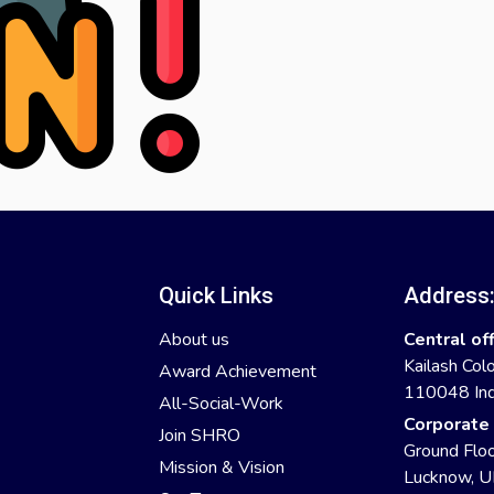
Quick Links
Address
About us
Central off
Kailash Col
Award Achievement
110048 Ind
All-Social-Work
Corporate o
Join SHRO
Ground Floo
Mission & Vision
Lucknow, UP