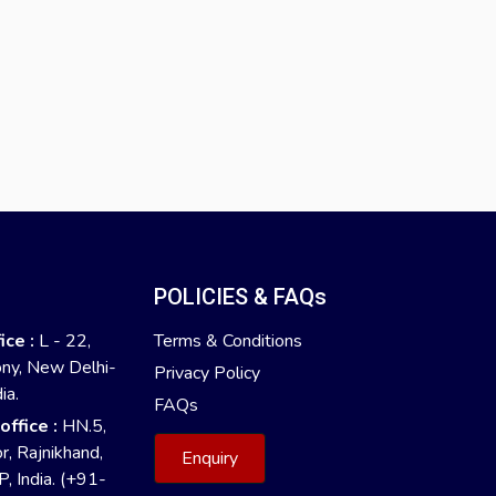
:
POLICIES & FAQs
ice :
L - 22,
Terms & Conditions
ony, New Delhi-
Privacy Policy
ia.
FAQs
ffice :
HN.5,
r, Rajnikhand,
Enquiry
, India. (+91-