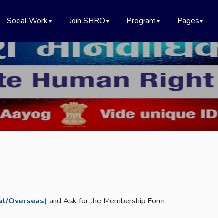
Social Work
Join SHRO
Program
Pages
al/Overseas)
and Ask for the Membership Form