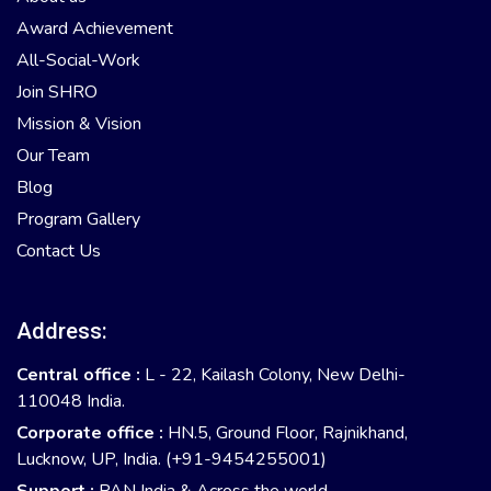
Award Achievement
All-Social-Work
Join SHRO
Mission & Vision
Our Team
Blog
Program Gallery
Contact Us
Address:
Central office :
L - 22, Kailash Colony, New Delhi-
110048 India.
Corporate office :
HN.5, Ground Floor, Rajnikhand,
Lucknow, UP, India. (+91-9454255001)
Support :
PAN India & Across the world