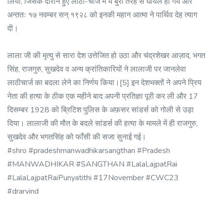
लिया, जिसके दौरान हुए लाठी-चार्ज में ये बुरी तरह से घायल हो गये और
अन्ततः १७ नवम्बर सन् १९२८ को इनकी महान आत्मा ने पार्थिव देह त्याग
दी।
लाला जी की मृत्यु से सारा देश उत्तेजित हो उठा और चंद्रशेखर आज़ाद, भगत
सिंह, राजगुरु, सुखदेव व अन्य क्रांतिकारियों ने लालाजी पर जानलेवा
लाठीचार्ज का बदला लेने का निर्णय किया।[5] इन देशभक्तों ने अपने प्रिय
नेता की हत्या के ठीक एक महीने बाद अपनी प्रतिज्ञा पूरी कर ली और 17
दिसम्बर 1928 को ब्रिटिश पुलिस के अफ़सर सांडर्स को गोली से उड़ा
दिया। लालाजी की मौत के बदले सांडर्स की हत्या के मामले में ही राजगुरु,
सुखदेव और भगतसिंह को फाँसी की सजा सुनाई गई।
#shro #pradeshmanwadhikarsangthan #Pradesh
#MANWADHIKAR #SANGTHAN #LalaLajpatRai
#LalaLajpatRaiPunyatithi #17November #CWC23
#drarvind